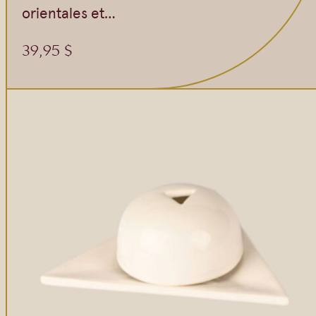
Gommages
orientales et…
Huiles à massage
39,95
$
Hydratants
Savons en barre
Huiles