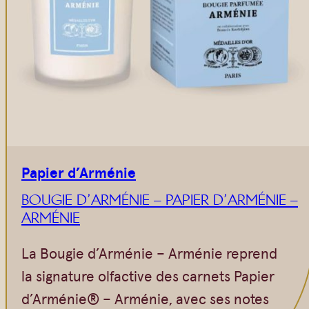
Vrac
Savons sur corde
Authentiques
Gommages
Savons moulés
Savons en barre
Beurre de Karité
Huiles
Végétales
Shampoings
Barres détachantes
Livres
Savon Noir
Papier d’Arménie
Savons sur corde
BOUGIE D’ARMÉNIE – PAPIER D’ARMÉNIE –
Argiles
ARMÉNIE
Crèmes visages
La Bougie d’Arménie – Arménie reprend
Eaux florales
la signature olfactive des carnets Papier
Exfoliants
d’Arménie® – Arménie, avec ses notes