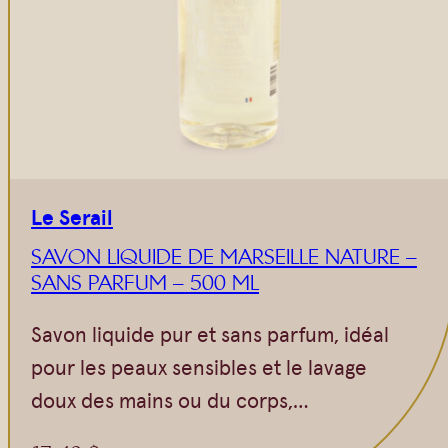
Vrac
Savons sur corde
Authentiques
Gommages
Savons moulés
Savons en barre
Beurre de Karité
Huiles
Végétales
Shampoings
Barres détachantes
Livres
Le Serail
Savon Noir
SAVON LIQUIDE DE MARSEILLE NATURE –
Savons sur corde
SANS PARFUM – 500 ML
Argiles
Savon liquide pur et sans parfum, idéal
Crèmes visages
pour les peaux sensibles et le lavage
Eaux florales
doux des mains ou du corps,…
Exfoliants