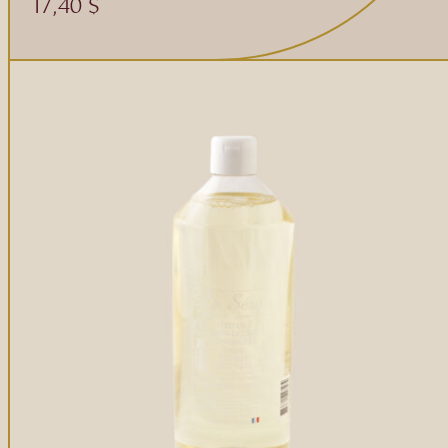
Gommages
17,40
$
Huiles à massage
Hydratants
Savons en barre
Huiles