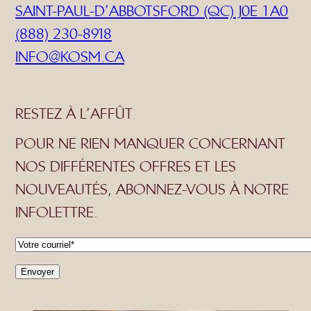
SAINT-PAUL-D’ABBOTSFORD (QC) J0E 1A0
(888) 230-8918
INFO@KOSM.CA
RESTEZ À L’AFFÛT
POUR NE RIEN MANQUER CONCERNANT
NOS DIFFÉRENTES OFFRES ET LES
NOUVEAUTÉS, ABONNEZ-VOUS À NOTRE
INFOLETTRE.
C
o
Envoyer
u
r