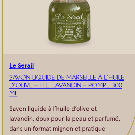
Vrac
Savons sur corde
Authentiques
Gommages
Savons moulés
Savons en barre
Beurre de Karité
Huiles
Végétales
Shampoings
Barres détachantes
Livres
Le Serail
Savon Noir
SAVON LIQUIDE DE MARSEILLE À L’HUILE
Savons sur corde
D’OLIVE – H.E. LAVANDIN – POMPE 300
Argiles
ML
Crèmes visages
Savon liquide à l’huile d’olive et
Eaux florales
lavandin, doux pour la peau et parfumé,
Exfoliants
dans un format mignon et pratique