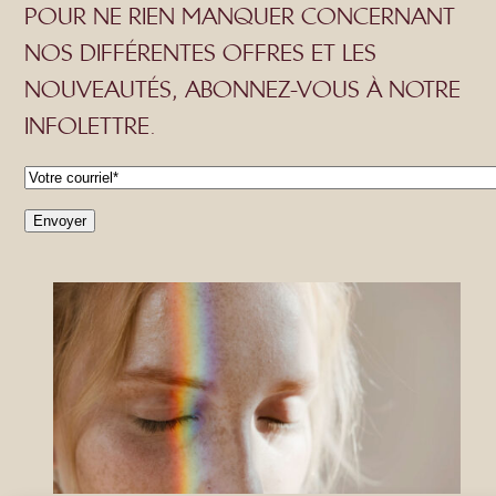
POUR NE RIEN MANQUER CONCERNANT
NOS DIFFÉRENTES OFFRES ET LES
NOUVEAUTÉS, ABONNEZ-VOUS À NOTRE
INFOLETTRE.
C
o
Envoyer
u
r
r
i
e
l
*