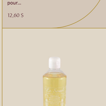
Gommages
pour…
Huiles à massage
12,60
$
Hydratants
Savons en barre
Huiles