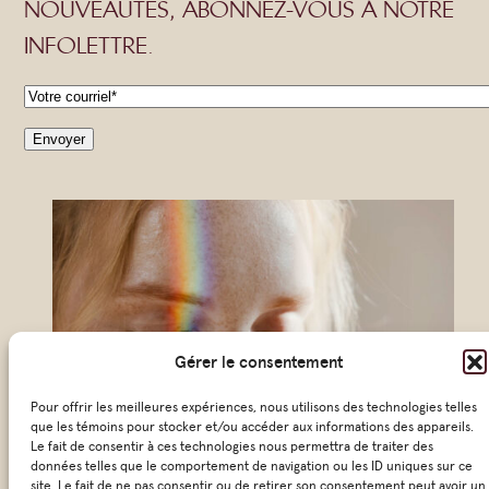
NOUVEAUTÉS, ABONNEZ-VOUS À NOTRE
INFOLETTRE.
C
o
Envoyer
u
r
r
i
e
l
Gérer le consentement
*
Pour offrir les meilleures expériences, nous utilisons des technologies telles
que les témoins pour stocker et/ou accéder aux informations des appareils.
Le fait de consentir à ces technologies nous permettra de traiter des
données telles que le comportement de navigation ou les ID uniques sur ce
site. Le fait de ne pas consentir ou de retirer son consentement peut avoir un