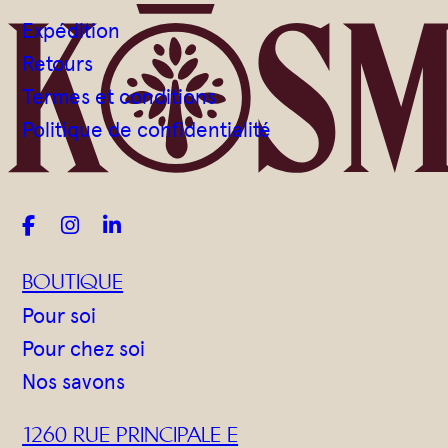
Gommages
Expédition
Huiles à massage
Retours
Hydratants
Termes et conditions
Savons en barre
Politique de confidentialité
Huiles



BOUTIQUE
Pour soi
Pour chez soi
Nos savons
1260 RUE PRINCIPALE E