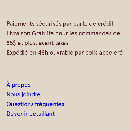
Vrac
Savons sur corde
Authentiques
Gommages
Paiements sécurisés par carte de crédit
Savons moulés
Savons en barre
Livraison Gratuite pour les commandes de
Beurre de Karité
Huiles
85$ et plus, avant taxes
Végétales
Shampoings
Expédié en 48h ouvrable par colis accéléré
Barres détachantes
Livres
Savon Noir
Savons sur corde
À propos
Argiles
Nous joindre
Crèmes visages
Questions fréquentes
Eaux florales
Devenir détaillant
Exfoliants