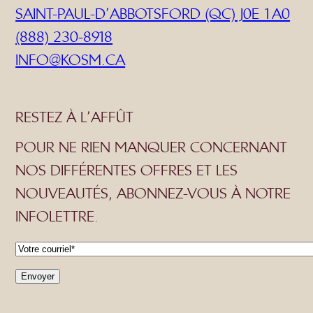
SAINT-PAUL-D’ABBOTSFORD (QC) J0E 1A0
(888) 230-8918
INFO@KOSM.CA
RESTEZ À L’AFFÛT
POUR NE RIEN MANQUER CONCERNANT
NOS DIFFÉRENTES OFFRES ET LES
NOUVEAUTÉS, ABONNEZ-VOUS À NOTRE
INFOLETTRE.
C
o
Envoyer
u