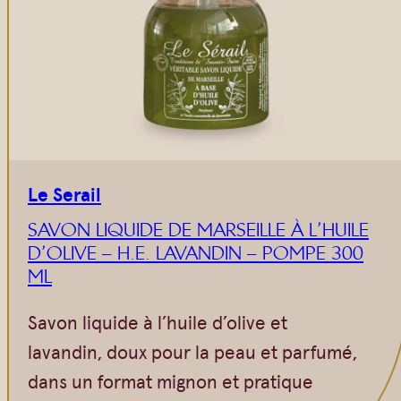
Vrac
Savons sur corde
Authentiques
Gommages
Savons moulés
Savons en barre
Beurre de Karité
Huiles
Végétales
Shampoings
Barres détachantes
Livres
Le Serail
Savon Noir
SAVON LIQUIDE DE MARSEILLE À L’HUILE
Savons sur corde
D’OLIVE – H.E. LAVANDIN – POMPE 300
Argiles
ML
Crèmes visages
Savon liquide à l’huile d’olive et
Eaux florales
lavandin, doux pour la peau et parfumé,
Exfoliants
dans un format mignon et pratique