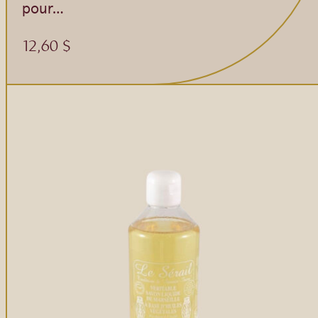
Gommages
pour…
Huiles à massage
12,60
$
Hydratants
Savons en barre
Huiles