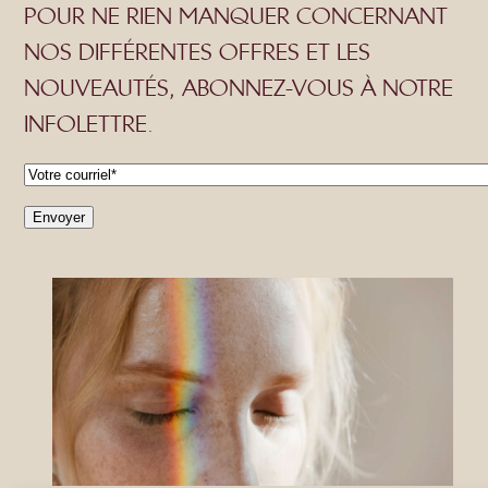
POUR NE RIEN MANQUER CONCERNANT
NOS DIFFÉRENTES OFFRES ET LES
NOUVEAUTÉS, ABONNEZ-VOUS À NOTRE
INFOLETTRE.
C
o
Envoyer
u
r
r
i
e
l
*