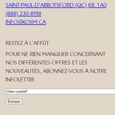
SAINT-PAUL-D’ABBOTSFORD (QC) J0E 1A0
(888) 230-8918
INFO@KOSM.CA
RESTEZ À L’AFFÛT
POUR NE RIEN MANQUER CONCERNANT
NOS DIFFÉRENTES OFFRES ET LES
NOUVEAUTÉS, ABONNEZ-VOUS À NOTRE
INFOLETTRE.
C
o
u