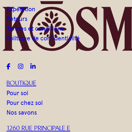
Gommages
Expédition
Huiles à massage
Retours
Hydratants
Termes et conditions
Savons en barre
Politique de confidentialité
Huiles



BOUTIQUE
Pour soi
Pour chez soi
Nos savons
1260 RUE PRINCIPALE E