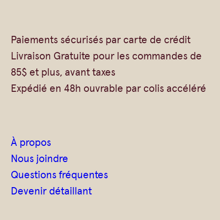
Vrac
Savons sur corde
Authentiques
Gommages
Paiements sécurisés par carte de crédit
Savons moulés
Savons en barre
Livraison Gratuite pour les commandes de
Beurre de Karité
Huiles
85$ et plus, avant taxes
Végétales
Shampoings
Expédié en 48h ouvrable par colis accéléré
Barres détachantes
Livres
Savon Noir
Savons sur corde
À propos
Argiles
Nous joindre
Crèmes visages
Questions fréquentes
Eaux florales
Devenir détaillant
Exfoliants