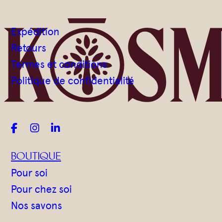
Gommages
Huiles à massage
Expédition
Hydratants
Retours
Savons en barre
Termes et conditions
Huiles
Politique de confidentialité



BOUTIQUE
Pour soi
Pour chez soi
Nos savons