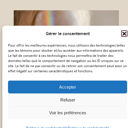
u
r
r
i
Gérer le consentement
e
Pour offrir les meilleures expériences, nous utilisons des technologies telles
l
que les témoins pour stocker et/ou accéder aux informations des appareils.
*
Le fait de consentir à ces technologies nous permettra de traiter des
données telles que le comportement de navigation ou les ID uniques sur ce
site. Le fait de ne pas consentir ou de retirer son consentement peut avoir un
effet négatif sur certaines caractéristiques et fonctions.
Accepter
© 2026 KŌSM – Tous droit réservés
Refuser
|
Politique de confidentialité
Voir les préférences
Politique de confidentialité
Politique de confidentialité