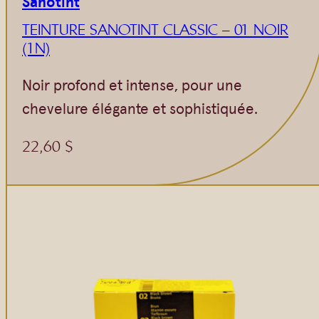
Sanotint
Vrac
Savons sur corde
TEINTURE SANOTINT CLASSIC – 01 NOIR
Authentiques
Gommages
(1N)
Savons moulés
Savons en barre
Noir profond et intense, pour une
Beurre de Karité
Huiles
chevelure élégante et sophistiquée.
Végétales
Shampoings
Barres détachantes
Livres
22,60
$
Savon Noir
Savons sur corde
Argiles
Crèmes visages
Eaux florales
Exfoliants