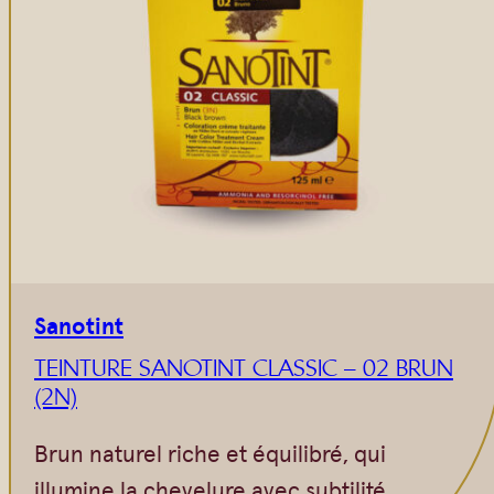
Gommages
Huiles à massage
Hydratants
Savons en barre
Huiles
Sanotint
TEINTURE SANOTINT CLASSIC – 02 BRUN
(2N)
Brun naturel riche et équilibré, qui
illumine la chevelure avec subtilité.