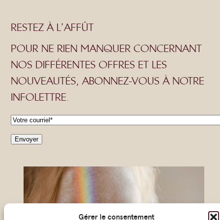
RESTEZ À L’AFFÛT
POUR NE RIEN MANQUER CONCERNANT
NOS DIFFÉRENTES OFFRES ET LES
NOUVEAUTÉS, ABONNEZ-VOUS À NOTRE
INFOLETTRE.
C
o
Envoyer
u
r
r
i
e
Gérer le consentement