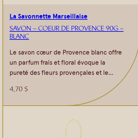
Vrac
Savons sur corde
Authentiques
Gommages
La Savonnette Marseillaise
Savons moulés
Savons en barre
SAVON – COEUR DE PROVENCE 90G –
BLANC
Beurre de Karité
Huiles
Végétales
Shampoings
Le savon cœur de Provence blanc offre
Barres détachantes
Livres
un parfum frais et floral évoque la
Savon Noir
pureté des fleurs provençales et le…
Savons sur corde
4,70
$
Argiles
Crèmes visages
Eaux florales
Exfoliants