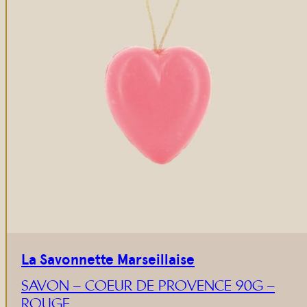
Gommages
Huiles à massage
Hydratants
Savons en barre
Huiles
La Savonnette Marseillaise
SAVON – COEUR DE PROVENCE 90G –
ROUGE