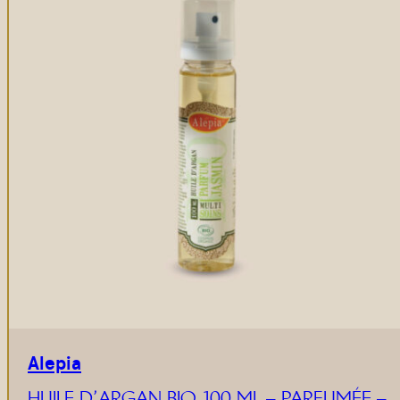
Alepia
HUILE D’ARGAN BIO 100 ML – PARFUMÉE –