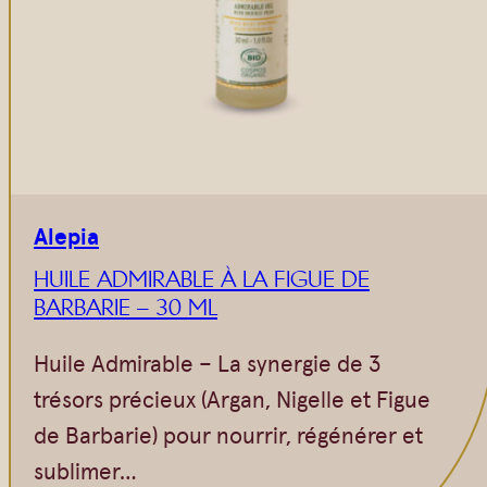
Vrac
Savons sur corde
Authentiques
Gommages
Savons moulés
Savons en barre
Beurre de Karité
Huiles
Végétales
Shampoings
Barres détachantes
Livres
Alepia
Savon Noir
HUILE ADMIRABLE À LA FIGUE DE
Savons sur corde
BARBARIE – 30 ML
Argiles
Huile Admirable – La synergie de 3
Crèmes visages
trésors précieux (Argan, Nigelle et Figue
Eaux florales
de Barbarie) pour nourrir, régénérer et
Exfoliants
sublimer…