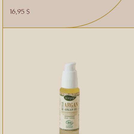
Gommages
16,95
$
Huiles à massage
Hydratants
Savons en barre
Huiles