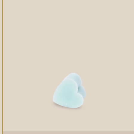
Gommages
Huiles à massage
Hydratants
Savons en barre
Huiles