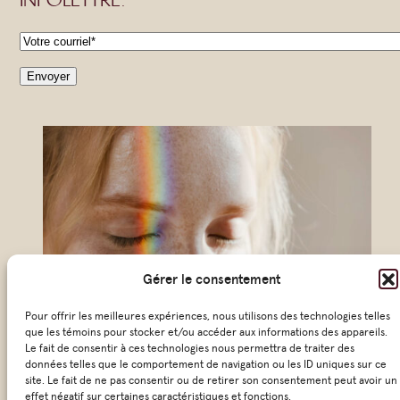
C
o
Envoyer
u
r
r
i
e
l
*
Gérer le consentement
Pour offrir les meilleures expériences, nous utilisons des technologies telles
que les témoins pour stocker et/ou accéder aux informations des appareils.
Le fait de consentir à ces technologies nous permettra de traiter des
données telles que le comportement de navigation ou les ID uniques sur ce
site. Le fait de ne pas consentir ou de retirer son consentement peut avoir un
© 2026 KŌSM – Tous droit réservés
effet négatif sur certaines caractéristiques et fonctions.