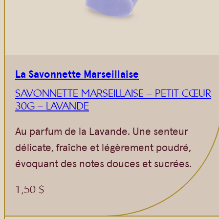
Vrac
Savons sur corde
Authentiques
Gommages
Savons moulés
Savons en barre
Beurre de Karité
Huiles
La Savonnette Marseillaise
Végétales
Shampoings
SAVONNETTE MARSEILLAISE – PETIT CŒUR
Barres détachantes
Livres
30G – LAVANDE
Savon Noir
Au parfum de la Lavande. Une senteur
Savons sur corde
délicate, fraîche et légèrement poudré,
Argiles
évoquant des notes douces et sucrées.
Crèmes visages
Eaux florales
1,50
$
Exfoliants