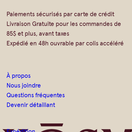
Vrac
Savons sur corde
Paiements sécurisés par carte de crédit
Authentiques
Gommages
Livraison Gratuite pour les commandes de
Savons moulés
Savons en barre
85$ et plus, avant taxes
Beurre de Karité
Huiles
Expédié en 48h ouvrable par colis accéléré
Végétales
Shampoings
Barres détachantes
Livres
Savon Noir
À propos
Savons sur corde
Nous joindre
Argiles
Questions fréquentes
Crèmes visages
Devenir détaillant
Eaux florales
Exfoliants
Expédition