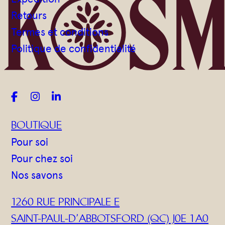
Gommages
Retours
Huiles à massage
Termes et conditions
Hydratants
Politique de confidentialité
Savons en barre
Huiles



BOUTIQUE
Pour soi
Pour chez soi
Nos savons
1260 RUE PRINCIPALE E
SAINT-PAUL-D’ABBOTSFORD (QC) J0E 1A0