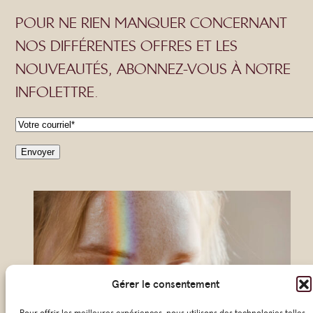
POUR NE RIEN MANQUER CONCERNANT
NOS DIFFÉRENTES OFFRES ET LES
NOUVEAUTÉS, ABONNEZ-VOUS À NOTRE
INFOLETTRE.
C
o
u
r
r
i
e
l
Gérer le consentement
*
Pour offrir les meilleures expériences, nous utilisons des technologies telles