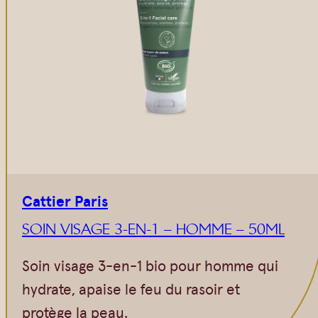
Vrac
Savons sur corde
Authentiques
Gommages
Savons moulés
Savons en barre
Beurre de Karité
Huiles
Végétales
Shampoings
Barres détachantes
Livres
Savon Noir
Savons sur corde
Cattier Paris
Argiles
SOIN VISAGE 3-EN-1 – HOMME – 50ML
Crèmes visages
Soin visage 3-en-1 bio pour homme qui
Eaux florales
hydrate, apaise le feu du rasoir et
Exfoliants
protège la peau.