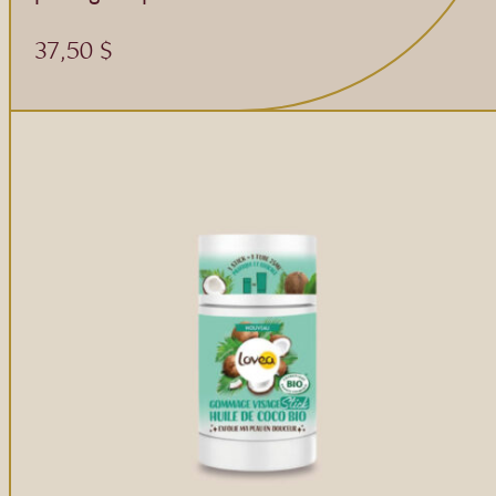
Gommages
Huiles à massage
37,50
$
Hydratants
Savons en barre
Huiles