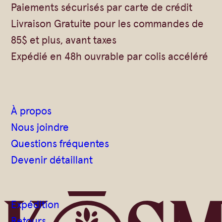
Vrac
Savons sur corde
Paiements sécurisés par carte de crédit
Livraison Gratuite pour les commandes de
Authentiques
Gommages
85$ et plus, avant taxes
Savons moulés
Savons en barre
Expédié en 48h ouvrable par colis accéléré
Beurre de Karité
Huiles
Végétales
Shampoings
Barres détachantes
Livres
À propos
Savon Noir
Nous joindre
Savons sur corde
Questions fréquentes
Argiles
Devenir détaillant
Crèmes visages
Eaux florales
Expédition
Exfoliants
Retours