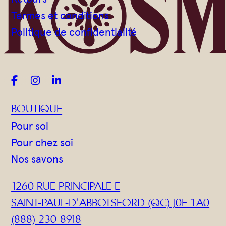
Gommages
Termes et conditions
Huiles à massage
Politique de confidentialité
Hydratants
Savons en barre
Huiles



BOUTIQUE
Pour soi
Pour chez soi
Nos savons
1260 RUE PRINCIPALE E
SAINT-PAUL-D’ABBOTSFORD (QC) J0E 1A0
(888) 230-8918