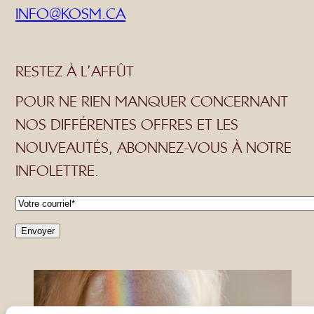
INFO@KOSM.CA
RESTEZ À L’AFFÛT
POUR NE RIEN MANQUER CONCERNANT
NOS DIFFÉRENTES OFFRES ET LES
NOUVEAUTÉS, ABONNEZ-VOUS À NOTRE
INFOLETTRE.
C
o
Envoyer
u
r
r