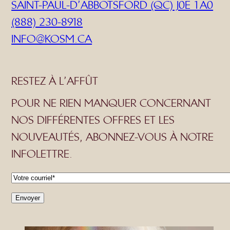
SAINT-PAUL-D’ABBOTSFORD (QC) J0E 1A0
(888) 230-8918
INFO@KOSM.CA
RESTEZ À L’AFFÛT
POUR NE RIEN MANQUER CONCERNANT
NOS DIFFÉRENTES OFFRES ET LES
NOUVEAUTÉS, ABONNEZ-VOUS À NOTRE
INFOLETTRE.
C
o
Envoyer
u
r