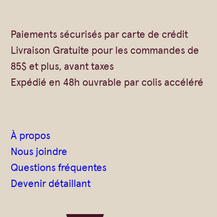
Vrac
Savons sur corde
Authentiques
Gommages
Paiements sécurisés par carte de crédit
Savons moulés
Savons en barre
Livraison Gratuite pour les commandes de
Beurre de Karité
Huiles
85$ et plus, avant taxes
Végétales
Shampoings
Expédié en 48h ouvrable par colis accéléré
Barres détachantes
Livres
Savon Noir
Savons sur corde
À propos
Argiles
Nous joindre
Crèmes visages
Questions fréquentes
Devenir détaillant
Eaux florales
Exfoliants