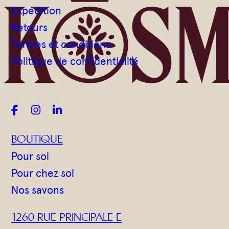
Gommages
Expédition
Huiles à massage
Retours
Hydratants
Termes et conditions
Politique de confidentialité
Savons en barre
Huiles



BOUTIQUE
Pour soi
Pour chez soi
Nos savons
1260 RUE PRINCIPALE E