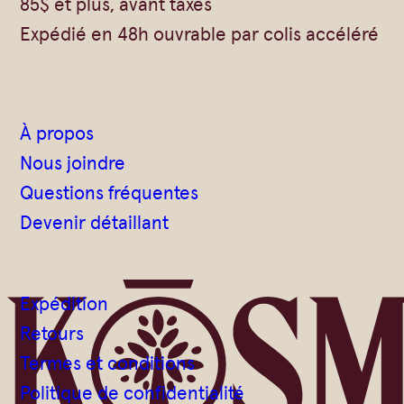
85$ et plus, avant taxes
Vrac
Savons sur corde
Expédié en 48h ouvrable par colis accéléré
Authentiques
Gommages
Savons moulés
Savons en barre
Beurre de Karité
Huiles
À propos
Végétales
Shampoings
Nous joindre
Barres détachantes
Livres
Questions fréquentes
Savon Noir
Devenir détaillant
Savons sur corde
Argiles
Expédition
Crèmes visages
Retours
Eaux florales
Termes et conditions
Exfoliants
Politique de confidentialité