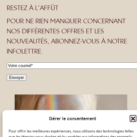
RESTEZ À L’AFFÛT
POUR NE RIEN MANQUER CONCERNANT
NOS DIFFÉRENTES OFFRES ET LES
NOUVEAUTÉS, ABONNEZ-VOUS À NOTRE
INFOLETTRE.
C
o
Envoyer
u
r
r
i
Gérer le consentement
e
Pour offrir les meilleures expériences, nous utilisons des technologies telles
l
que les témoins pour stocker et/ou accéder aux informations des appareils.