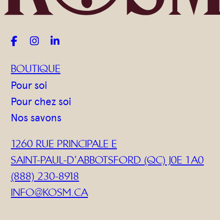
Gommages
Huiles à massage
Hydratants



Savons en barre
BOUTIQUE
Huiles
Pour soi
Pour chez soi
Nos savons
1260 RUE PRINCIPALE E
SAINT-PAUL-D’ABBOTSFORD (QC) J0E 1A0
(888) 230-8918
INFO@KOSM.CA