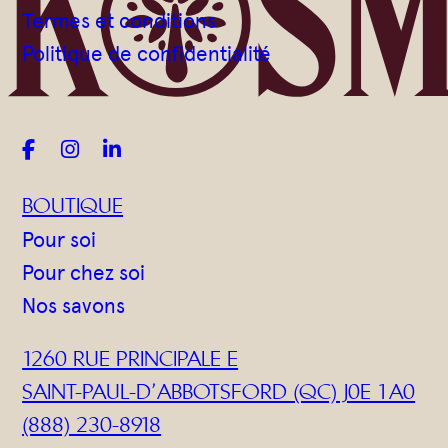
Gommages
Termes et conditions
Huiles à massage
Politique de confidentialité
Hydratants
Savons en barre



Huiles
BOUTIQUE
Pour soi
Pour chez soi
Nos savons
1260 RUE PRINCIPALE E
SAINT-PAUL-D’ABBOTSFORD (QC) J0E 1A0
(888) 230-8918