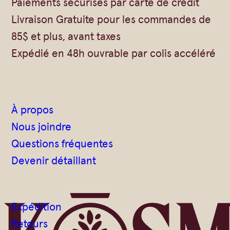
Paiements sécurisés par carte de crédit
Vrac
Savons sur corde
Livraison Gratuite pour les commandes de
Authentiques
Gommages
85$ et plus, avant taxes
Savons moulés
Savons en barre
Expédié en 48h ouvrable par colis accéléré
Beurre de Karité
Huiles
Végétales
Shampoings
Barres détachantes
Livres
À propos
Savon Noir
Nous joindre
Savons sur corde
Questions fréquentes
Argiles
Devenir détaillant
Crèmes visages
Eaux florales
Expédition
Exfoliants
Retours