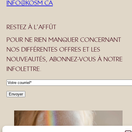
INFO@KOSM.CA
RESTEZ À L’AFFÛT
POUR NE RIEN MANQUER CONCERNANT
NOS DIFFÉRENTES OFFRES ET LES
NOUVEAUTÉS, ABONNEZ-VOUS À NOTRE
INFOLETTRE.
C
o
Envoyer
u
r
r
i