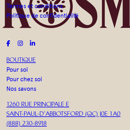
Gommages
Termes et conditions
Huiles à massage
Politique de confidentialité
Hydratants
Savons en barre



Huiles
BOUTIQUE
Pour soi
Pour chez soi
Nos savons
1260 RUE PRINCIPALE E
SAINT-PAUL-D’ABBOTSFORD (QC) J0E 1A0
(888) 230-8918