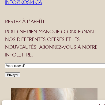
INFO@KOSM.CA
RESTEZ À L’AFFÛT
POUR NE RIEN MANQUER CONCERNANT
NOS DIFFÉRENTES OFFRES ET LES
NOUVEAUTÉS, ABONNEZ-VOUS À NOTRE
INFOLETTRE.
C
o
u
r
r
i