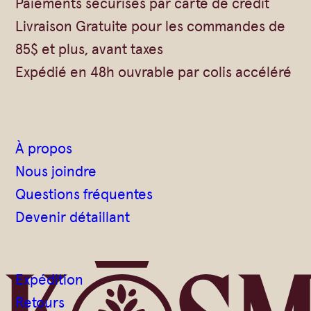
Paiements sécurisés par carte de crédit
Vrac
Savons sur corde
Livraison Gratuite pour les commandes de
Authentiques
Gommages
85$ et plus, avant taxes
Savons moulés
Savons en barre
Expédié en 48h ouvrable par colis accéléré
Beurre de Karité
Huiles
Végétales
Shampoings
Barres détachantes
Livres
À propos
Savon Noir
Nous joindre
Savons sur corde
Questions fréquentes
Argiles
Devenir détaillant
Crèmes visages
Eaux florales
Expédition
Exfoliants
Retours