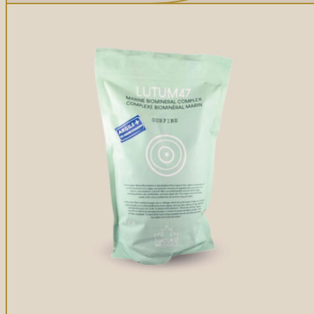
Gommages
Huiles à massage
Hydratants
Savons en barre
Huiles