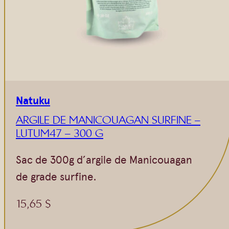
Vrac
Savons sur corde
Authentiques
Gommages
Savons moulés
Savons en barre
Beurre de Karité
Huiles
Végétales
Shampoings
Natuku
Barres détachantes
Livres
Savon Noir
ARGILE DE MANICOUAGAN SURFINE –
LUTUM47 – 300 G
Savons sur corde
Argiles
Sac de 300g d’argile de Manicouagan
Crèmes visages
de grade surfine.
Eaux florales
15,65
$
Exfoliants