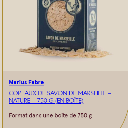
Vrac
Savons sur corde
Authentiques
Gommages
Savons moulés
Savons en barre
Beurre de Karité
Huiles
Végétales
Shampoings
Barres détachantes
Livres
Savon Noir
Savons sur corde
Marius Fabre
Argiles
COPEAUX DE SAVON DE MARSEILLE –
Crèmes visages
NATURE – 750 G (EN BOÎTE)
Eaux florales
Format dans une boîte de 750 g
Exfoliants