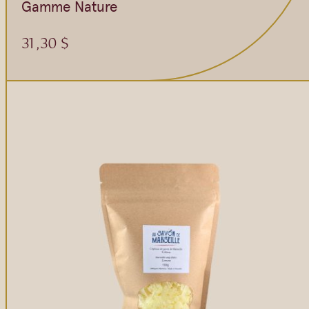
Gommages
Gamme Nature
Huiles à massage
31,30
$
Hydratants
Savons en barre
Huiles