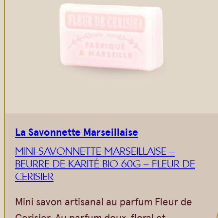
Vrac
Savons sur corde
Authentiques
Gommages
Savons moulés
Savons en barre
Beurre de Karité
Huiles
Végétales
Shampoings
Barres détachantes
Livres
Savon Noir
Savons sur corde
La Savonnette Marseillaise
Argiles
MINI-SAVONNETTE MARSEILLAISE –
BEURRE DE KARITÉ BIO 60G – FLEUR DE
Crèmes visages
CERISIER
Eaux florales
Mini savon artisanal au parfum Fleur de
Exfoliants
Cerisier. Au parfum doux, floral et