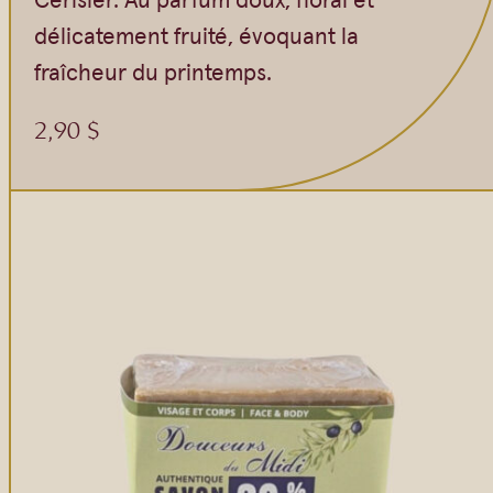
Gommages
délicatement fruité, évoquant la
Huiles à massage
fraîcheur du printemps.
Hydratants
Savons en barre
2,90
$
Huiles