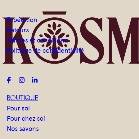
Gommages
Huiles à massage
Expédition
Hydratants
Retours
Savons en barre
Termes et conditions
Huiles
Politique de confidentialité



BOUTIQUE
Pour soi
Pour chez soi
Nos savons