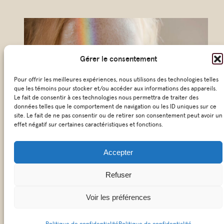
u
r
r
i
Gérer le consentement
e
Pour offrir les meilleures expériences, nous utilisons des technologies telles
l
que les témoins pour stocker et/ou accéder aux informations des appareils.
*
Le fait de consentir à ces technologies nous permettra de traiter des
données telles que le comportement de navigation ou les ID uniques sur ce
site. Le fait de ne pas consentir ou de retirer son consentement peut avoir un
effet négatif sur certaines caractéristiques et fonctions.
Accepter
© 2026 KŌSM – Tous droit réservés
Refuser
|
Politique de confidentialité
Voir les préférences
Politique de confidentialité
Politique de confidentialité