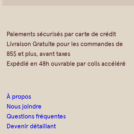
Vrac
Savons sur corde
Authentiques
Gommages
Savons moulés
Savons en barre
Paiements sécurisés par carte de crédit
Beurre de Karité
Huiles
Livraison Gratuite pour les commandes de
Végétales
Shampoings
85$ et plus, avant taxes
Barres détachantes
Livres
Expédié en 48h ouvrable par colis accéléré
Savon Noir
Savons sur corde
Argiles
À propos
Crèmes visages
Nous joindre
Eaux florales
Questions fréquentes
Exfoliants
Devenir détaillant