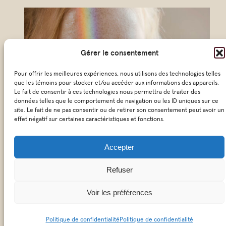
r
r
i
Gérer le consentement
e
l
Pour offrir les meilleures expériences, nous utilisons des technologies telles
que les témoins pour stocker et/ou accéder aux informations des appareils.
*
Le fait de consentir à ces technologies nous permettra de traiter des
données telles que le comportement de navigation ou les ID uniques sur ce
site. Le fait de ne pas consentir ou de retirer son consentement peut avoir un
effet négatif sur certaines caractéristiques et fonctions.
Accepter
© 2026 KŌSM – Tous droit réservés
Refuser
|
Politique de confidentialité
Voir les préférences
Politique de confidentialité
Politique de confidentialité