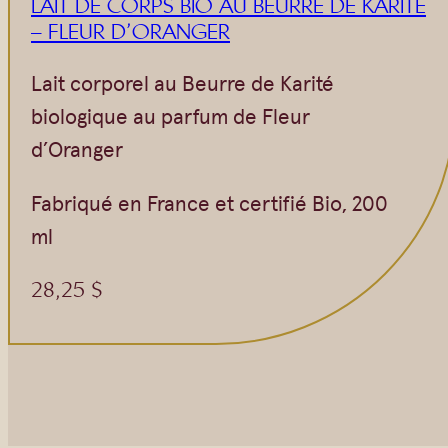
LAIT DE CORPS BIO AU BEURRE DE KARITÉ
Vrac
Savons sur corde
– FLEUR D’ORANGER
Authentiques
Gommages
Lait corporel au Beurre de Karité
Savons moulés
Savons en barre
biologique au parfum de Fleur
Beurre de Karité
Huiles
d’Oranger
Végétales
Shampoings
Barres détachantes
Livres
Fabriqué en France et certifié Bio, 200
Savon Noir
ml
Savons sur corde
28,25
$
Argiles
Crèmes visages
Eaux florales
Exfoliants