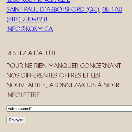
SAINT-PAUL-D’ABBOTSFORD (QC) J0E 1A0
(888) 230-8918
INFO@KOSM.CA
RESTEZ À L’AFFÛT
POUR NE RIEN MANQUER CONCERNANT
NOS DIFFÉRENTES OFFRES ET LES
NOUVEAUTÉS, ABONNEZ-VOUS À NOTRE
INFOLETTRE.
C
o
u