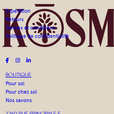
Expédition
Retours
Termes et conditions
Politique de confidentialité



BOUTIQUE
Pour soi
Pour chez soi
Nos savons
1260 RUE PRINCIPALE E