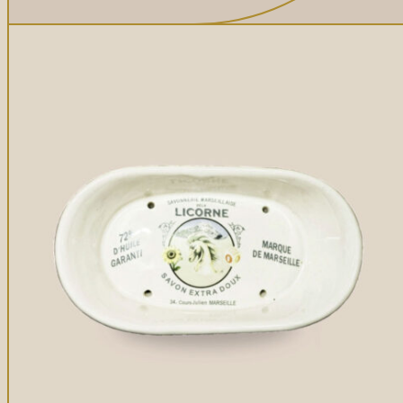
Gommages
Huiles à massage
Hydratants
Savons en barre
Huiles