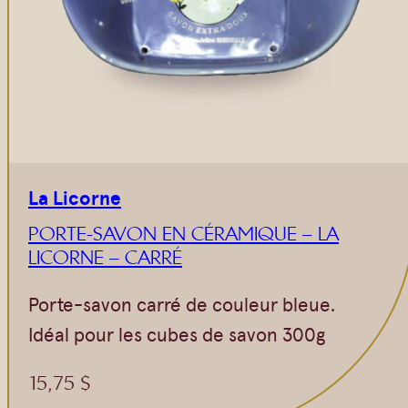
Vrac
Savons sur corde
Authentiques
Gommages
Savons moulés
Savons en barre
Beurre de Karité
Huiles
Végétales
Shampoings
Barres détachantes
Livres
La Licorne
Savon Noir
PORTE-SAVON EN CÉRAMIQUE – LA
Savons sur corde
LICORNE – CARRÉ
Argiles
Porte-savon carré de couleur bleue.
Crèmes visages
Idéal pour les cubes de savon 300g
Eaux florales
Exfoliants
15,75
$