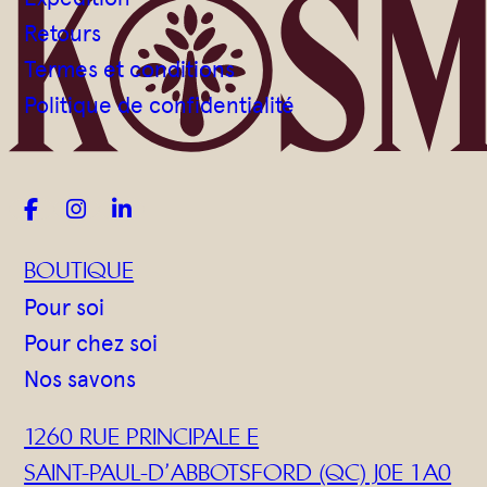
Gommages
Retours
Huiles à massage
Termes et conditions
Hydratants
Politique de confidentialité
Savons en barre
Huiles



BOUTIQUE
Pour soi
Pour chez soi
Nos savons
1260 RUE PRINCIPALE E
SAINT-PAUL-D’ABBOTSFORD (QC) J0E 1A0