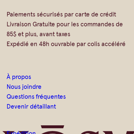
Vrac
Savons sur corde
Paiements sécurisés par carte de crédit
Authentiques
Gommages
Livraison Gratuite pour les commandes de
Savons moulés
Savons en barre
85$ et plus, avant taxes
Beurre de Karité
Huiles
Expédié en 48h ouvrable par colis accéléré
Végétales
Shampoings
Barres détachantes
Livres
Savon Noir
À propos
Savons sur corde
Nous joindre
Argiles
Questions fréquentes
Crèmes visages
Devenir détaillant
Eaux florales
Exfoliants
Expédition