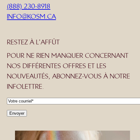
(888) 230-8918
INFO@KOSM.CA
RESTEZ À L’AFFÛT
POUR NE RIEN MANQUER CONCERNANT
NOS DIFFÉRENTES OFFRES ET LES
NOUVEAUTÉS, ABONNEZ-VOUS À NOTRE
INFOLETTRE.
C
o
Envoyer
u
r