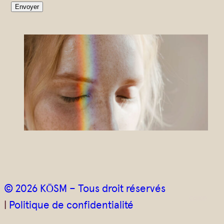
o
Envoyer
u
r
r
i
e
l
*
© 2026 KŌSM – Tous droit réservés
|
Politique de confidentialité