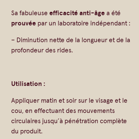
Gommages
-
Sa fabuleuse
efficacité anti-âge
a été
Huiles à massage
â
prouvée
par un laboratoire indépendant :
Hydratants
g
Savons en barre
– Diminution nette de la longueur et de la
e
Huiles
profondeur des rides.
B
i
o
e
Utilisation :
n
Appliquer matin et soir sur le visage et le
r
cou, en effectuant des mouvements
i
circulaires jusqu’à pénétration complète
c
du produit.
h