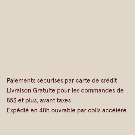
o
n
i
q
u
e
Paiements sécurisés par carte de crédit
Livraison Gratuite pour les commandes de
85$ et plus, avant taxes
Expédié en 48h ouvrable par colis accéléré