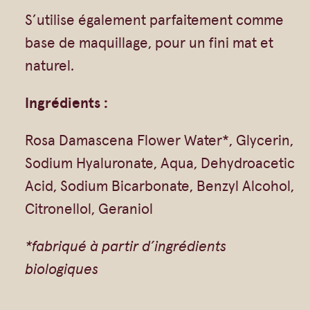
i
S’utilise également parfaitement comme
d
base de maquillage, pour un fini mat et
'
naturel.
A
c
Ingrédients :
i
Rosa Damascena Flower Water*, Glycerin,
d
Sodium Hyaluronate, Aqua, Dehydroacetic
e
Acid, Sodium Bicarbonate, Benzyl Alcohol,
H
Citronellol, Geraniol
y
a
*fabriqué à partir d’ingrédients
l
biologiques
u
r