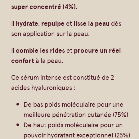
Vrac
Savons sur corde
i
super concentré (4%)
.
t
Authentiques
Gommages
Il
hydrate
,
repulpe
et
lisse
la peau
dès
é
Savons moulés
Savons en barre
son application sur la peau.
d
Beurre de Karité
Huiles
e
Végétales
Shampoings
Il
comble les rides
et
procure un réel
S
confort
à la peau.
Barres détachantes
Livres
é
Savon Noir
r
Ce sérum intense est constitué de 2
Savons sur corde
u
acides hyaluroniques :
Argiles
m
De bas poids moléculaire pour une
Crèmes visages
A
meilleure pénétration cutanée (75%)
n
Eaux florales
De haut poids moléculaire pour un
t
Exfoliants
pouvoir hydratant exceptionnel (25%)
i