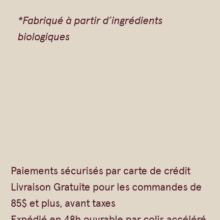
t
*Fabriqué à partir d’ingrédients
s
biologiques
Paiements sécurisés par carte de crédit
Livraison Gratuite pour les commandes de
85$ et plus, avant taxes
Expédié en 48h ouvrable par colis accéléré