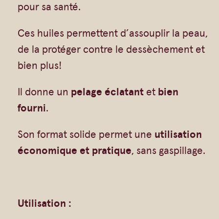
Gommages
pour sa santé.
e
Huiles à massage
s
Ces huiles permettent d’assouplir la peau,
Hydratants
h
de la protéger contre le dessèchement et
Savons en barre
a
bien plus!
Huiles
m
Il donne un
pelage éclatant
et
bien
p
fourni
.
o
i
Son format solide permet une
utilisation
n
économique et pratique
, sans gaspillage.
g
B
i
Utilisation :
o