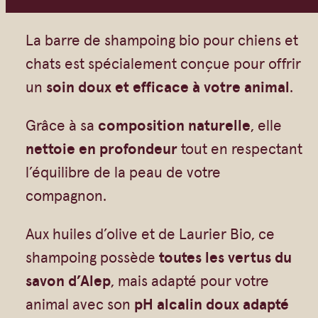
Vrac
Savons sur corde
a
Authentiques
Gommages
n
La barre de shampoing bio pour chiens et
t
Savons moulés
Savons en barre
chats est spécialement conçue pour offrir
i
un
soin doux et efficace à votre animal
.
Beurre de Karité
Huiles
t
Végétales
Shampoings
Grâce à sa
composition naturelle
, elle
é
Barres détachantes
Livres
nettoie en profondeur
tout en respectant
d
Savon Noir
l’équilibre de la peau de votre
e
Savons sur corde
compagnon.
B
Argiles
a
Aux huiles d’olive et de Laurier Bio, ce
Crèmes visages
r
shampoing possède
toutes les vertus du
r
Eaux florales
savon d’Alep
, mais adapté pour votre
e
Exfoliants
animal avec son
pH alcalin doux adapté
d