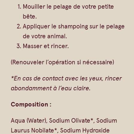
p
Mouiller le pelage de votre petite
o
bête.
u
Appliquer le shampoing sur le pelage
r
de votre animal.
c
Masser et rincer.
h
(Renouveler l’opération si nécessaire)
i
e
*En cas de contact avec les yeux, rincer
n
abondamment à l’eau claire.
s
&
Composition :
c
Aqua (Water), Sodium Olivate*, Sodium
h
Laurus Nobilate*, Sodium Hydroxide
a