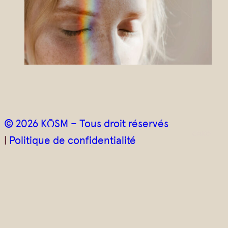
e
l
*
© 2026 KŌSM – Tous droit réservés
|
Politique de confidentialité