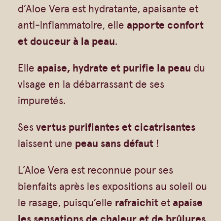
t
Vrac
Savons sur corde
d’Aloe Vera est hydratante, apaisante et
i
Authentiques
Gommages
anti-inflammatoire, elle
apporte confort
t
et douceur à la peau
.
Savons moulés
Savons en barre
é
Beurre de Karité
Huiles
Elle
apaise, hydrate et purifie la peau
du
d
Végétales
Shampoings
visage en la débarrassant de ses
e
Barres détachantes
Livres
impuretés.
E
Savon Noir
a
Ses
vertus purifiantes et cicatrisantes
Savons sur corde
u
laissent une
peau sans défaut
!
Argiles
f
l
L’Aloe Vera est reconnue pour ses
Crèmes visages
o
bienfaits après les expositions au soleil ou
Eaux florales
r
le rasage, puisqu’elle
rafraichit
et
apaise
Exfoliants
a
les sensations de chaleur et de brûlures
.