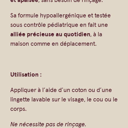
Gommages
t
Huiles à massage
o
Sa formule hypoallergénique et testée
Hydratants
y
sous contrôle pédiatrique en fait une
a
alliée précieuse au quotidien
, à la
Savons en barre
n
maison comme en déplacement.
Huiles
t
e
–
Utilisation :
V
Appliquer à l’aide d’un coton ou d’une
i
lingette lavable sur le visage, le cou ou le
s
corps.
a
g
Ne nécessite pas de rinçage.
e