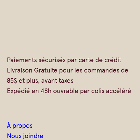
r
B
é
b
é
B
Paiements sécurisés par carte de crédit
i
Livraison Gratuite pour les commandes de
o
85$ et plus, avant taxes
Expédié en 48h ouvrable par colis accéléré
À propos
Nous joindre