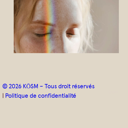
r
i
e
l
*
© 2026 KŌSM – Tous droit réservés
|
Politique de confidentialité