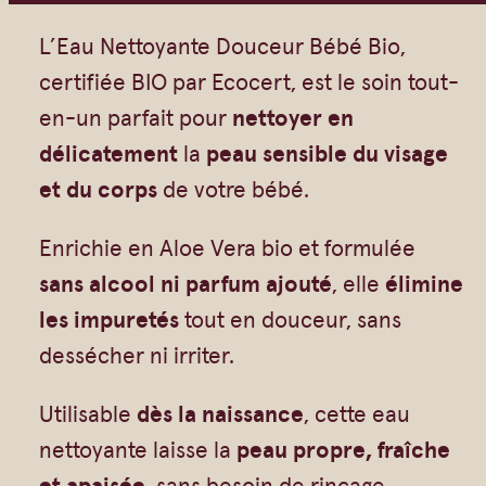
a
Vrac
Savons sur corde
n
L’Eau Nettoyante Douceur Bébé Bio,
Authentiques
Gommages
t
certifiée BIO par Ecocert, est le soin tout-
Savons moulés
Savons en barre
i
en-un parfait pour
nettoyer en
Beurre de Karité
Huiles
t
délicatement
la
peau sensible du visage
Végétales
Shampoings
é
et du corps
de votre bébé.
Barres détachantes
Livres
d
Enrichie en Aloe Vera bio et formulée
Savon Noir
e
sans alcool ni parfum ajouté
, elle
élimine
E
Savons sur corde
les impuretés
tout en douceur, sans
a
Argiles
dessécher ni irriter.
u
Crèmes visages
N
Utilisable
dès la naissance
, cette eau
Eaux florales
e
nettoyante laisse la
peau propre, fraîche
Exfoliants
t
et apaisée
, sans besoin de rinçage.