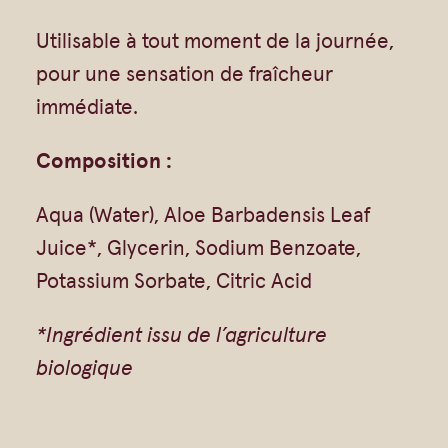
&
Utilisable à tout moment de la journée,
C
pour une sensation de fraîcheur
o
immédiate.
r
Composition :
p
s
Aqua (Water), Aloe Barbadensis Leaf
–
Juice*, Glycerin, Sodium Benzoate,
D
Potassium Sorbate, Citric Acid
o
u
*Ingrédient issu de l’agriculture
c
biologique
e
u