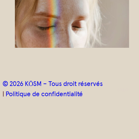
i
e
l
*
© 2026 KŌSM – Tous droit réservés
|
Politique de confidentialité