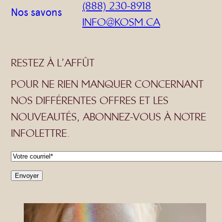
(888) 230-8918
Nos savons
INFO@KOSM.CA
RESTEZ À L’AFFÛT
POUR NE RIEN MANQUER CONCERNANT
NOS DIFFÉRENTES OFFRES ET LES
NOUVEAUTÉS, ABONNEZ-VOUS À NOTRE
INFOLETTRE.
C
o
u
r
r