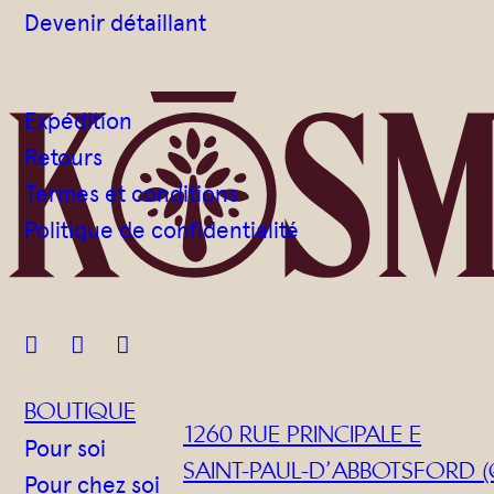
Devenir détaillant
Expédition
Retours
Termes et conditions
Politique de confidentialité



BOUTIQUE
1260 RUE PRINCIPALE E
Pour soi
SAINT-PAUL-D’ABBOTSFORD (
Pour chez soi