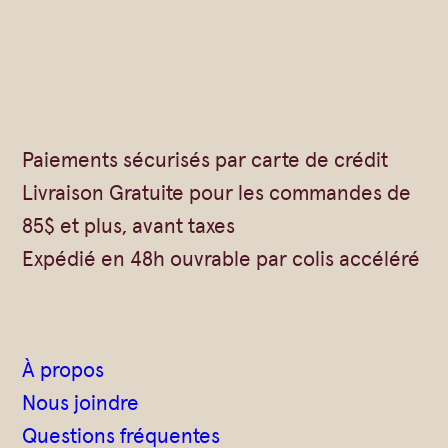
n
b
i
o
–
Paiements sécurisés par carte de crédit
C
Livraison Gratuite pour les commandes de
a
85$ et plus, avant taxes
n
Expédié en 48h ouvrable par colis accéléré
a
r
d
À propos
Nous joindre
Questions fréquentes