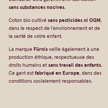
Gommages
o
sans substances nocives
.
Huiles à massage
i
Hydratants
Coton bio cultivé
sans pesticides ni OGM
,
l
dans le respect de l’environnement et de
Savons en barre
e
la santé de votre enfant.
t
Huiles
t
La marque
Fürnis
veille également à une
e
production éthique, respectueuse des
e
droits humains et
sans travail des enfants
.
n
Ce gant est
fabriqué en Europe
, dans des
c
conditions socialement responsables.
o
t
o