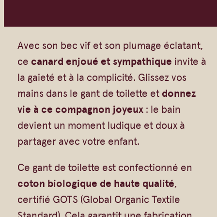
n
Vrac
Savons sur corde
t
Authentiques
Gommages
i
Savons moulés
Savons en barre
Avec son bec vif et son plumage éclatant,
t
Beurre de Karité
Huiles
ce
canard enjoué et sympathique
invite à
é
la gaieté et à la complicité. Glissez vos
Végétales
Shampoings
d
mains dans le gant de toilette et
donnez
Barres détachantes
Livres
e
vie à ce compagnon joyeux
: le bain
Savon Noir
G
devient un moment ludique et doux à
Savons sur corde
a
partager avec votre enfant.
n
Argiles
t
Ce gant de toilette est confectionné en
Crèmes visages
d
coton biologique de haute qualité
,
Eaux florales
e
certifié GOTS (Global Organic Textile
Exfoliants
t
Standard). Cela garantit une fabrication