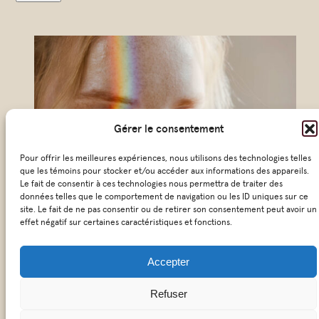
u
r
r
i
e
l
Gérer le consentement
*
Pour offrir les meilleures expériences, nous utilisons des technologies telles
que les témoins pour stocker et/ou accéder aux informations des appareils.
Le fait de consentir à ces technologies nous permettra de traiter des
données telles que le comportement de navigation ou les ID uniques sur ce
site. Le fait de ne pas consentir ou de retirer son consentement peut avoir un
effet négatif sur certaines caractéristiques et fonctions.
© 2026 KŌSM – Tous droit réservés
Accepter
|
Politique de confidentialité
Refuser