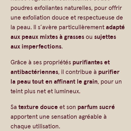
Vrac
Savons sur corde
i
poudres exfoliantes naturelles, pour offrir
Authentiques
Gommages
t
une exfoliation douce et respectueuse de
Savons moulés
Savons en barre
é
la peau. Il s’avère particulièrement
adapté
d
Beurre de Karité
Huiles
aux peaux mixtes à grasses
ou
sujettes
e
aux imperfections
.
Végétales
Shampoings
G
Barres détachantes
Livres
Grâce à ses propriétés
purifiantes et
o
Savon Noir
antibactériennes
, il contribue à
purifier
m
Savons sur corde
la peau tout en affinant le grain
, pour un
m
Argiles
teint plus net et lumineux.
a
Crèmes visages
g
Sa
texture douce
et son
parfum sucré
Eaux florales
e
apportent une sensation agréable à
V
Exfoliants
chaque utilisation.