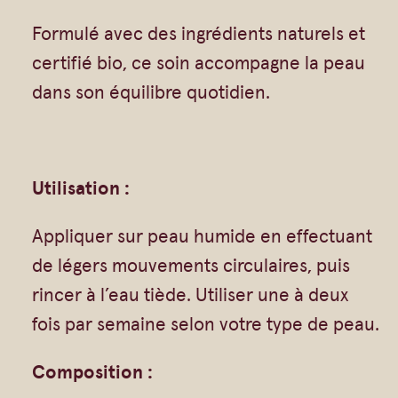
i
Gommages
s
Formulé avec des ingrédients naturels et
Huiles à massage
a
certifié bio, ce soin accompagne la peau
Hydratants
g
dans son équilibre quotidien.
Savons en barre
e
Huiles
–
A
Utilisation :
P
Appliquer sur peau humide en effectuant
I
de légers mouvements circulaires, puis
B
rincer à l’eau tiède. Utiliser une à deux
I
fois par semaine selon votre type de peau.
O
Composition :