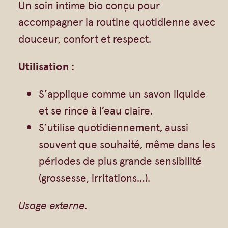
Un soin intime bio conçu pour
t
accompagner la routine quotidienne avec
o
douceur, confort et respect.
i
l
Utilisation :
e
S’applique comme un savon liquide
t
et se rince à l’eau claire.
t
S’utilise quotidiennement, aussi
e
souvent que souhaité, même dans les
i
périodes de plus grande sensibilité
n
(grossesse, irritations…).
t
i
Usage externe.
m
e