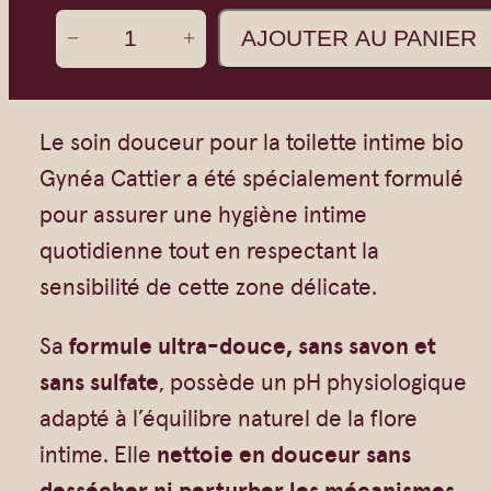
Vrac
Savons sur corde
q
AJOUTER AU PANIER
−
+
Authentiques
Gommages
u
Savons moulés
Savons en barre
a
Beurre de Karité
Huiles
n
Le soin douceur pour la toilette intime bio
t
Végétales
Shampoings
Gynéa Cattier a été spécialement formulé
i
pour assurer une hygiène intime
Barres détachantes
Livres
t
quotidienne tout en respectant la
Savon Noir
é
sensibilité de cette zone délicate.
Savons sur corde
d
Argiles
Sa
formule ultra-douce, sans savon et
e
Crèmes visages
sans sulfate
, possède un pH physiologique
G
adapté à l’équilibre naturel de la flore
Eaux florales
y
intime. Elle
nettoie en douceur sans
Exfoliants
n
dessécher ni perturber les mécanismes