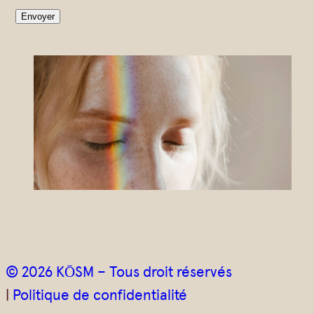
o
Envoyer
u
r
r
i
e
l
*
© 2026 KŌSM – Tous droit réservés
|
Politique de confidentialité