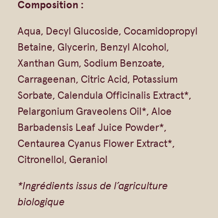
Composition :
–
Aqua, Decyl Glucoside, Cocamidopropyl
5
Betaine, Glycerin, Benzyl Alcohol,
0
Xanthan Gum, Sodium Benzoate,
0
Carrageenan, Citric Acid, Potassium
m
Sorbate, Calendula Officinalis Extract*,
l
Pelargonium Graveolens Oil*, Aloe
Barbadensis Leaf Juice Powder*,
Centaurea Cyanus Flower Extract*,
Citronellol, Geraniol
*Ingrédients issus de l’agriculture
biologique