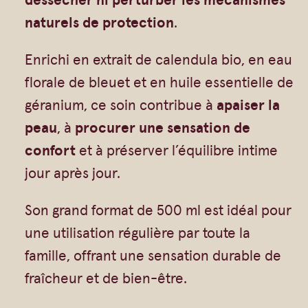
e
Gommages
naturels de protection
.
a
Huiles à massage
–
Hydratants
Enrichi en extrait de calendula bio, en eau
S
florale de bleuet et en huile essentielle de
Savons en barre
o
géranium, ce soin contribue à
apaiser la
Huiles
i
peau
, à
procurer une sensation de
n
confort
et à préserver l’équilibre intime
d
jour après jour.
o
u
Son grand format de 500 ml est idéal pour
c
une utilisation régulière par toute la
e
famille, offrant une sensation durable de
u
fraîcheur et de bien-être.
r