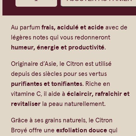
Vrac
Savons sur corde
u
Authentiques
Gommages
a
n
Savons moulés
Savons en barre
Au parfum
frais, acidulé et acide
avec de
t
légères notes qui vous redonneront
Beurre de Karité
Huiles
i
humeur, énergie et productivité
.
Végétales
Shampoings
t
Barres détachantes
Livres
Originaire d’Asie, le Citron est utilisé
é
Savon Noir
depuis des siècles pour ses vertus
d
Savons sur corde
purifiantes et tonifiantes
. Riche en
e
Argiles
vitamine C, il aide à
éclaircir, rafraîchir et
S
revitaliser
la peau naturellement.
Crèmes visages
a
v
Eaux florales
Grâce à ses grains naturels, le Citron
o
Exfoliants
Broyé offre une
exfoliation douce
qui
n