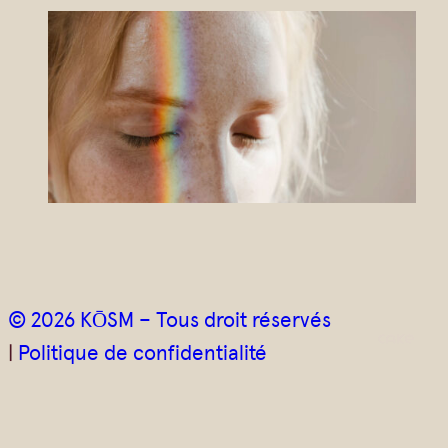
r
r
i
e
l
*
© 2026 KŌSM – Tous droit réservés
|
Politique de confidentialité