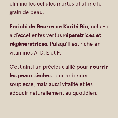
Gommages
élimine les cellules mortes et affine le
n
Huiles à massage
grain de peau.
e
Hydratants
t
Enrichi de Beurre de Karité Bio
, celui-ci
Savons en barre
t
a d’excellentes vertus
réparatrices et
Huiles
e
régénératrices
. Puisqu’il est riche en
M
vitamines A, D, E et F.
a
C’est ainsi un précieux allié pour
nourrir
r
les peaux sèches
, leur redonner
s
souplesse, mais aussi vitalité et les
e
adoucir naturellement au quotidien.
i
l
l