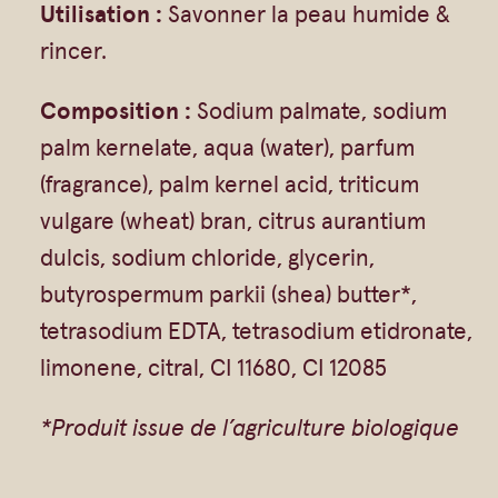
Utilisation :
Savonner la peau humide &
a
rincer.
i
s
Composition :
Sodium palmate, sodium
e
palm kernelate, aqua (water), parfum
–
(fragrance), palm kernel acid, triticum
B
vulgare (wheat) bran, citrus aurantium
e
dulcis, sodium chloride, glycerin,
u
butyrospermum parkii (shea) butter*,
r
tetrasodium EDTA, tetrasodium etidronate,
r
limonene, citral, CI 11680, CI 12085
e
d
*Produit issue de l’agriculture biologique
e
k