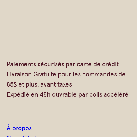
a
r
i
t
é
B
Paiements sécurisés par carte de crédit
i
Livraison Gratuite pour les commandes de
o
85$ et plus, avant taxes
1
Expédié en 48h ouvrable par colis accéléré
2
5
g
À propos
–