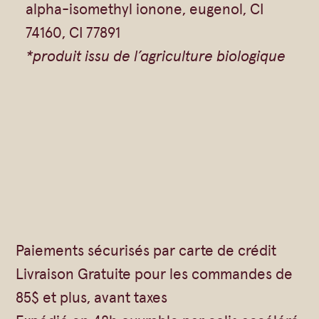
alpha-isomethyl ionone, eugenol, CI
s
74160, CI 77891
e
*produit issu de l’agriculture biologique
–
B
e
u
r
r
e
d
e
Paiements sécurisés par carte de crédit
k
Livraison Gratuite pour les commandes de
a
85$ et plus, avant taxes
r