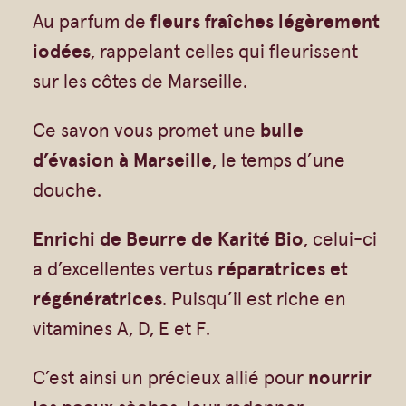
Vrac
Savons sur corde
n
Au parfum de
fleurs fraîches légèrement
Authentiques
Gommages
t
iodées
, rappelant celles qui fleurissent
i
Savons moulés
Savons en barre
sur les côtes de Marseille.
t
Beurre de Karité
Huiles
Ce savon vous promet une
bulle
é
Végétales
Shampoings
d’évasion à Marseille
, le temps d’une
d
Barres détachantes
Livres
douche.
e
Savon Noir
S
Enrichi de Beurre de Karité Bio
, celui-ci
Savons sur corde
a
a d’excellentes vertus
réparatrices et
Argiles
v
régénératrices
. Puisqu’il est riche en
Crèmes visages
o
vitamines A, D, E et F.
n
Eaux florales
n
C’est ainsi un précieux allié pour
nourrir
Exfoliants
e