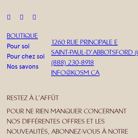
o
v



e
M
BOUTIQUE
1260 RUE PRINCIPALE E
a
Pour soi
SAINT-PAUL-D’ABBOTSFORD (
r
Pour chez soi
(888) 230-8918
s
Nos savons
INFO@KOSM.CA
e
i
l
RESTEZ À L’AFFÛT
l
POUR NE RIEN MANQUER CONCERNANT
e
NOS DIFFÉRENTES OFFRES ET LES
NOUVEAUTÉS, ABONNEZ-VOUS À NOTRE