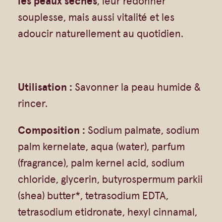
les peaux sèches
, leur redonner
Gommages
t
souplesse, mais aussi vitalité et les
Huiles à massage
t
adoucir naturellement au quotidien.
Hydratants
e
Savons en barre
M
Huiles
a
Utilisation :
Savonner la peau humide &
r
rincer.
s
Composition :
Sodium palmate, sodium
e
palm kernelate, aqua (water), parfum
i
(fragrance), palm kernel acid, sodium
l
chloride, glycerin, butyrospermum parkii
l
(shea) butter*, tetrasodium EDTA,
a
tetrasodium etidronate, hexyl cinnamal,
i