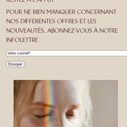
POUR NE RIEN MANQUER CONCERNANT
NOS DIFFÉRENTES OFFRES ET LES
NOUVEAUTÉS, ABONNEZ-VOUS À NOTRE
INFOLETTRE.
C
o
Envoyer
u
r
r
i
e
l
*