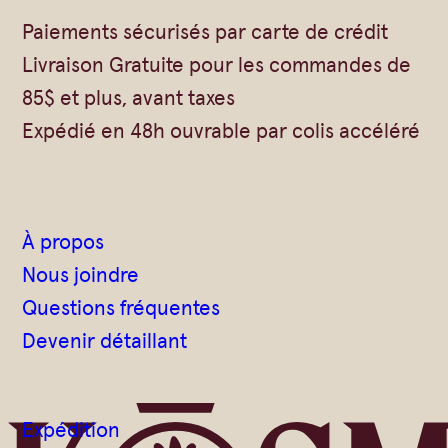
t
Paiements sécurisés par carte de crédit
A
Livraison Gratuite pour les commandes de
c
85$ et plus, avant taxes
é
Expédié en 48h ouvrable par colis accéléré
r
o
l
a
À propos
Nous joindre
Questions fréquentes
Devenir détaillant
Expédition