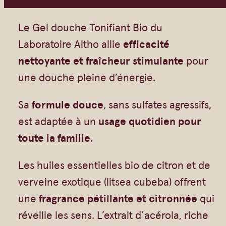
Vrac
Savons sur corde
a
n
Authentiques
Gommages
Le Gel douche Tonifiant Bio du
t
Savons moulés
Savons en barre
Laboratoire Altho allie
efficacité
i
nettoyante et fraîcheur stimulante
pour
Beurre de Karité
Huiles
t
une douche pleine d’énergie.
Végétales
Shampoings
é
Barres détachantes
Livres
Sa
formule douce
, sans sulfates agressifs,
d
Savon Noir
est adaptée à un
usage quotidien pour
e
Savons sur corde
toute la famille
.
G
Argiles
e
Les huiles essentielles bio de citron et de
Crèmes visages
l
verveine exotique (litsea cubeba) offrent
d
Eaux florales
une
fragrance pétillante et citronnée
qui
o
Exfoliants
réveille les sens. L’extrait d’acérola, riche
u