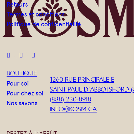
Retours
Termes et conditions
Politique de confidentialité



BOUTIQUE
1260 RUE PRINCIPALE E
Pour soi
SAINT-PAUL-D’ABBOTSFORD (
Pour chez soi
(888) 230-8918
Nos savons
INFO@KOSM.CA
RESTEZ À L’AFFÛT