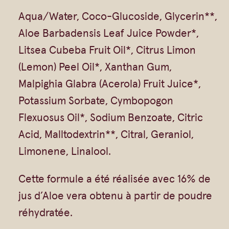
i
Aqua/Water, Coco-Glucoside, Glycerin**,
o
Aloe Barbadensis Leaf Juice Powder*,
–
Litsea Cubeba Fruit Oil*, Citrus Limon
C
(Lemon) Peel Oil*, Xanthan Gum,
i
Malpighia Glabra (Acerola) Fruit Juice*,
t
Potassium Sorbate, Cymbopogon
r
Flexuosus Oil*, Sodium Benzoate, Citric
o
Acid, Malltodextrin**, Citral, Geraniol,
n
Limonene, Linalool.
,
V
Cette formule a été réalisée avec 16% de
e
jus d’Aloe vera obtenu à partir de poudre
r
réhydratée.
v