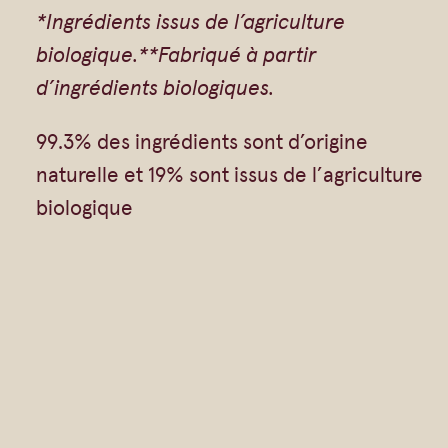
*Ingrédients issus de l’agriculture
e
biologique.**Fabriqué à partir
i
d’ingrédients biologiques.
n
e
99.3% des ingrédients sont d’origine
e
naturelle et 19% sont issus de l’agriculture
x
biologique
o
t
i
q
u
e
e