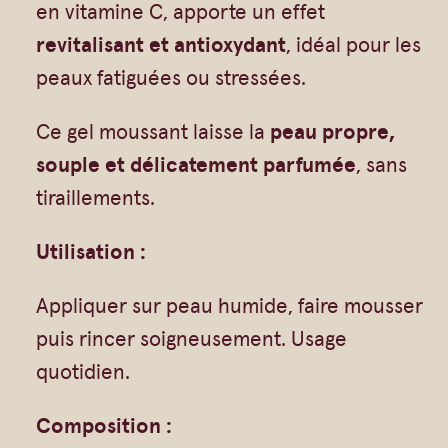
Gommages
en vitamine C, apporte un effet
c
revitalisant et antioxydant
, idéal pour les
Huiles à massage
h
peaux fatiguées ou stressées.
Hydratants
e
Savons en barre
T
Ce gel moussant laisse la
peau propre,
Huiles
o
souple et délicatement parfumée
, sans
n
tiraillements.
i
Utilisation :
f
i
Appliquer sur peau humide, faire mousser
a
puis rincer soigneusement. Usage
n
quotidien.
t
Composition :
B