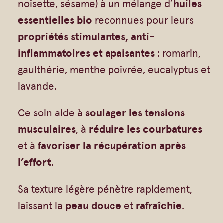
noisette, sésame) à un mélange d’
huiles
Vrac
Savons sur corde
essentielles bio
reconnues pour leurs
Authentiques
Gommages
propriétés stimulantes, anti-
Savons moulés
Savons en barre
inflammatoires et apaisantes
: romarin,
Beurre de Karité
Huiles
gaulthérie, menthe poivrée, eucalyptus et
Végétales
Shampoings
lavande.
Barres détachantes
Livres
Ce soin aide à
soulager les tensions
Savon Noir
musculaires
, à
réduire les courbatures
Savons sur corde
et à
favoriser la récupération
après
Argiles
l’effort
.
Crèmes visages
Sa texture légère pénètre rapidement,
Eaux florales
laissant la
peau douce
et
rafraîchie
.
Exfoliants