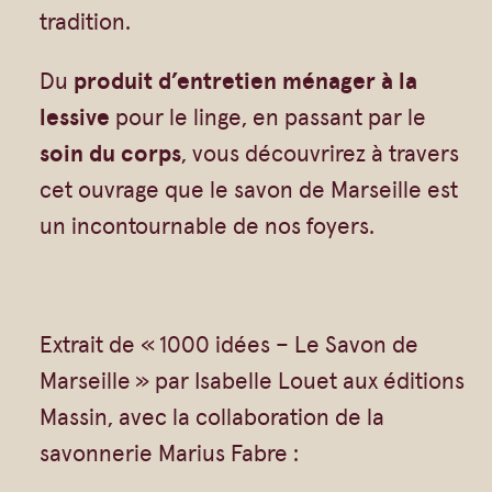
0
Gommages
tradition.
0
Huiles à massage
i
Du
produit d’entretien ménager à la
Hydratants
d
lessive
pour le linge, en passant par le
Savons en barre
é
soin du corps
, vous découvrirez à travers
Huiles
e
cet ouvrage que le savon de Marseille est
s
un incontournable de nos foyers.
–
L
e
Extrait de « 1000 idées – Le Savon de
S
Marseille » par Isabelle Louet aux éditions
a
Massin, avec la collaboration de la
v
savonnerie Marius Fabre :
o