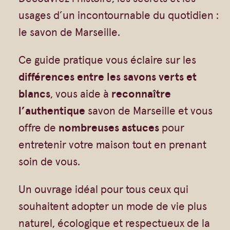
Vrac
Savons sur corde
t
usages d’un incontournable du quotidien :
Authentiques
Gommages
i
le savon de Marseille.
Savons moulés
Savons en barre
t
Ce guide pratique vous éclaire sur les
é
Beurre de Karité
Huiles
différences entre les savons verts et
d
Végétales
Shampoings
blancs
, vous aide à
reconnaître
e
Barres détachantes
Livres
l’authentique
savon de Marseille et vous
L
Savon Noir
offre de
nombreuses astuces
pour
i
Savons sur corde
entretenir votre maison tout en prenant
v
Argiles
soin de vous.
r
Crèmes visages
e
Un ouvrage idéal pour tous ceux qui
Eaux florales
1
souhaitent adopter un mode de vie plus
Exfoliants
0
naturel, écologique et respectueux de la