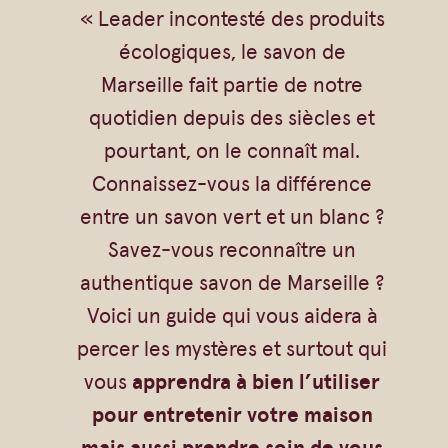
« Leader incontesté des produits
n
écologiques, le savon de
M
Marseille fait partie de notre
a
quotidien depuis des siècles et
r
pourtant, on le connaît mal.
s
Connaissez-vous la différence
e
entre un savon vert et un blanc ?
i
Savez-vous reconnaître un
l
authentique savon de Marseille ?
l
Voici un guide qui vous aidera à
e
percer les mystères et surtout qui
vous
apprendra à bien l’utiliser
pour entretenir votre maison
mais aussi prendre soin de vous