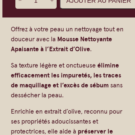
AJOUTER AU PANIER
−
+
Vrac
Savons sur corde
u
Authentiques
Gommages
a
Savons moulés
Savons en barre
n
Offrez à votre peau un nettoyage tout en
Beurre de Karité
Huiles
t
douceur avec la
Mousse Nettoyante
i
Végétales
Shampoings
Apaisante à l’Extrait d’Olive
.
t
Barres détachantes
Livres
Sa texture légère et onctueuse
élimine
é
Savon Noir
efficacement les impuretés, les traces
d
Savons sur corde
de maquillage et l’excès de sébum
sans
e
Argiles
dessécher la peau.
M
Crèmes visages
o
Enrichie en extrait d’olive, reconnu pour
Eaux florales
u
ses propriétés adoucissantes et
Exfoliants
s
protectrices, elle aide à
préserver le