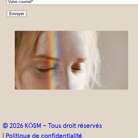
o
u
r
r
i
e
l
*
© 2026 KŌSM – Tous droit réservés
|
Politique de confidentialité