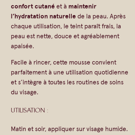
s
Gommages
confort cutané
et à
maintenir
e
Huiles à massage
l’hydratation naturelle
de la peau. Après
N
Hydratants
chaque utilisation, le teint paraît frais, la
e
peau est nette, douce et agréablement
Savons en barre
t
apaisée.
Huiles
t
o
Facile à rincer, cette mousse convient
y
parfaitement à une utilisation quotidienne
a
et s’intègre à toutes les routines de soins
n
du visage.
t
UTILISATION :
e
A
Matin et soir, appliquer sur visage humide.
p