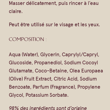
Masser délicatement, puis rincer à l’eau
a
claire.
i
s
Peut être utilisé sur le visage et les yeux.
a
n
COMPOSITION :
t
e
Aqua (Water), Glycerin, Caprylyl/Capryl,
–
Glucoside, Propanediol, Sodium Cocoyl
E
Glutamate, Coco-Betaine, Olea Europaea
x
(Olive) Fruit Extract, Citric Acid, Sodium
t
Benzoate, Parfum (Fragrance), Propylene
r
Glycol, Potassium Sorbate.
a
98% des ingrédients sont d’origine
i