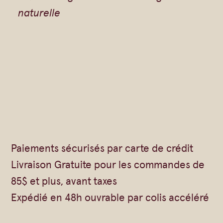
naturelle
t
d
'
O
l
i
v
e
Paiements sécurisés par carte de crédit
–
Livraison Gratuite pour les commandes de
1
85$ et plus, avant taxes
5
Expédié en 48h ouvrable par colis accéléré
0
m