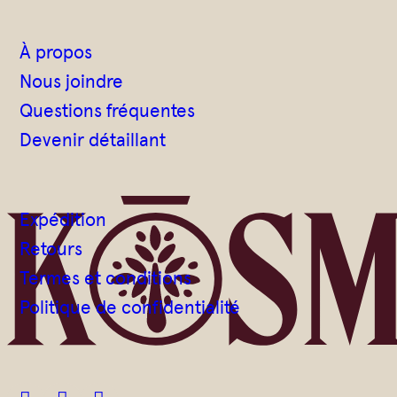
l
À propos
Nous joindre
Questions fréquentes
Devenir détaillant
Expédition
Retours
Termes et conditions
Politique de confidentialité