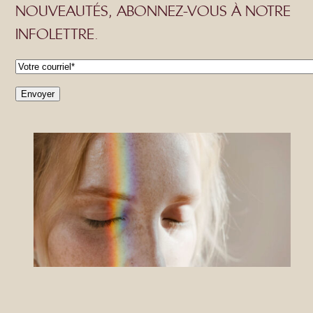
NOUVEAUTÉS, ABONNEZ-VOUS À NOTRE
INFOLETTRE.
C
o
u
r
r
i
e
l
*