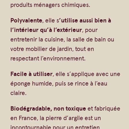
Gommages
4
produits ménagers chimiques.
A
0
Huiles à massage
r
Polyvalente
, elle s
’utilise aussi bien à
Hydratants
g
l’intérieur qu’à l’extérieur
, pour
$
Savons en barre
i
entretenir la cuisine, la salle de bain ou
l
Huiles
votre mobilier de jardin, tout en
e
respectant l’environnement.
Facile à utiliser
, elle s’applique avec une
éponge humide, puis se rince à l’eau
claire.
Biodégradable, non toxique
et fabriquée
en France, la pierre d’argile est un
incontournable pour un entretien