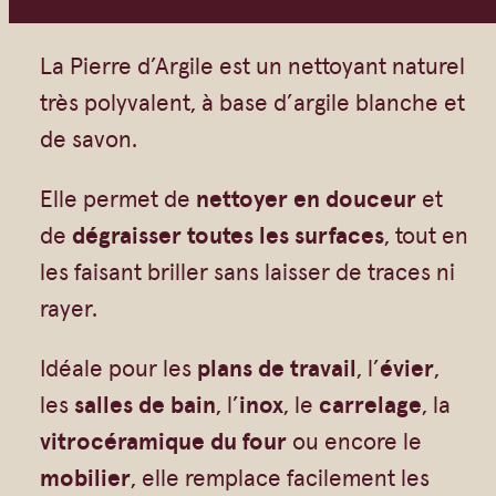
t
Vrac
Savons sur corde
i
Authentiques
Gommages
La Pierre d’Argile est un nettoyant naturel
:
t
Savons moulés
Savons en barre
très polyvalent, à base d’argile blanche et
1
é
Beurre de Karité
Huiles
de savon.
2
d
,
Végétales
Shampoings
e
Elle permet de
nettoyer en douceur
et
9
Barres détachantes
Livres
P
de
dégraisser toutes les surfaces
, tout en
0
Savon Noir
i
les faisant briller sans laisser de traces ni
e
Savons sur corde
rayer.
$
r
Argiles
à
Idéale pour les
plans de travail
, l’
évier
,
r
Crèmes visages
3
les
salles de bain
, l’
inox
, le
carrelage
, la
e
Eaux florales
1
vitrocéramique du four
ou encore le
d
Exfoliants
,
mobilier
, elle remplace facilement les
'