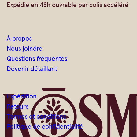
Expédié en 48h ouvrable par colis accéléré
B
i
o
À propos
Nous joindre
Questions fréquentes
Devenir détaillant
Expédition
Retours
Termes et conditions
Politique de confidentialité