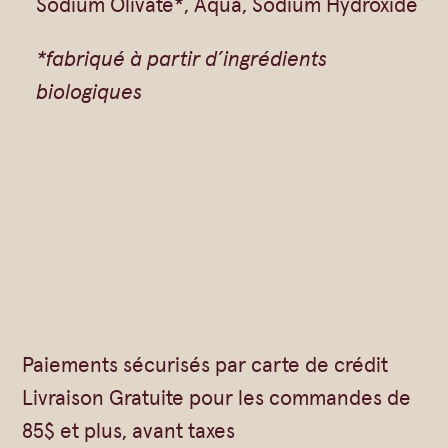
Sodium Olivate*, Aqua, Sodium Hydroxide
o
r
*fabriqué à partir d’ingrédients
p
biologiques
s
–
P
u
r
e
O
l
Paiements sécurisés par carte de crédit
i
Livraison Gratuite pour les commandes de
v
85$ et plus, avant taxes
e