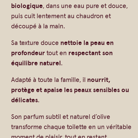
Vrac
Savons sur corde
i
biologique
, dans une eau pure et douce,
t
Authentiques
Gommages
puis cuit lentement au chaudron et
é
découpé à la main.
Savons moulés
Savons en barre
d
Beurre de Karité
Huiles
Sa texture douce
nettoie la peau en
e
Végétales
Shampoings
profondeur
tout en
respectant son
S
Barres détachantes
Livres
équilibre naturel
.
a
Savon Noir
v
Adapté à toute la famille, il
nourrit,
Savons sur corde
o
protège et apaise les peaux sensibles ou
Argiles
n
délicates
.
d
Crèmes visages
e
Son parfum subtil et naturel d’olive
Eaux florales
M
transforme chaque toilette en un véritable
Exfoliants
a
moment de plaisir, tout en restant