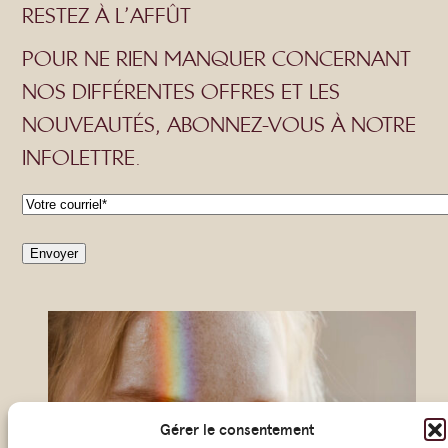
RESTEZ À L’AFFÛT
POUR NE RIEN MANQUER CONCERNANT
NOS DIFFÉRENTES OFFRES ET LES
NOUVEAUTÉS, ABONNEZ-VOUS À NOTRE
INFOLETTRE.
C
o
Envoyer
u
r
r
i
e
l
Gérer le consentement