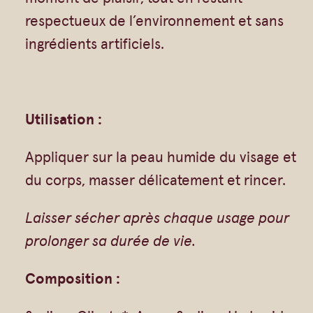
Gommages
r
respectueux de l’environnement et sans
Huiles à massage
s
ingrédients artificiels.
Hydratants
e
Savons en barre
i
Huiles
l
Utilisation :
l
Appliquer sur la peau humide du visage et
e
du corps, masser délicatement et rincer.
2
3
Laisser sécher après chaque usage pour
0
prolonger sa durée de vie.
g
–
Composition :
C