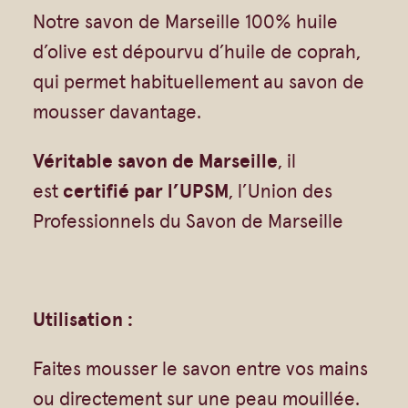
n
Notre savon de Marseille 100% huile
t
d’olive est dépourvu d’huile de coprah,
i
qui permet habituellement au savon de
q
mousser davantage.
u
Véritable savon de Marseille
, il
e
est
certifié par l’UPSM
, l’Union des
–
Professionnels du Savon de Marseille
1
0
0
%
Utilisation :
h
Faites mousser le savon entre vos mains
u
ou directement sur une peau mouillée.
i