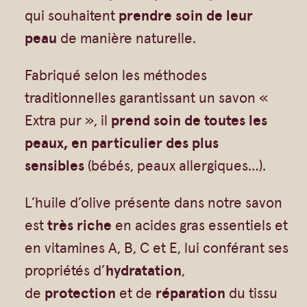
Vrac
Savons sur corde
t
qui souhaitent
prendre soin de leur
Authentiques
Gommages
i
peau
de manière naturelle.
t
Savons moulés
Savons en barre
Fabriqué selon les méthodes
é
Beurre de Karité
Huiles
traditionnelles garantissant un savon «
d
Végétales
Shampoings
Extra pur », il
prend soin de toutes les
e
Barres détachantes
Livres
peaux, en particulier des plus
S
Savon Noir
sensibles
(bébés, peaux allergiques…).
a
Savons sur corde
v
L’huile d’olive présente dans notre savon
Argiles
o
est
très riche
en acides gras essentiels et
Crèmes visages
n
en vitamines A, B, C et E, lui conférant ses
d
Eaux florales
propriétés d’
hydratation
,
e
Exfoliants
de
protection
et de
réparation
du tissu
M