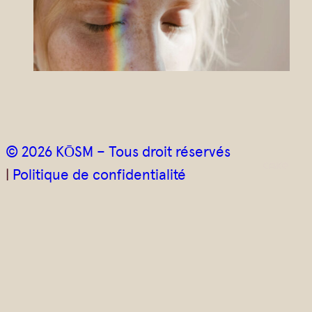
e
l
*
© 2026 KŌSM – Tous droit réservés
|
Politique de confidentialité