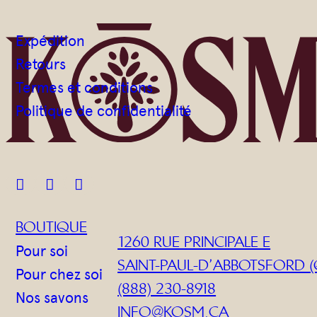
Expédition
Retours
Termes et conditions
Politique de confidentialité



BOUTIQUE
1260 RUE PRINCIPALE E
Pour soi
SAINT-PAUL-D’ABBOTSFORD (
Pour chez soi
(888) 230-8918
Nos savons
INFO@KOSM.CA