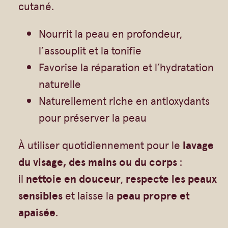
Gommages
cutané.
a
Huiles à massage
r
Nourrit la peau en profondeur,
Hydratants
s
l’assouplit et la tonifie
Savons en barre
e
Favorise la réparation et l’hydratation
Huiles
i
naturelle
l
Naturellement riche en antioxydants
l
pour préserver la peau
e
À utiliser quotidiennement pour le
lavage
A
du visage, des mains ou du corps
:
u
il
nettoie en douceur
,
respecte les peaux
t
sensibles
et laisse la
peau propre et
h
apaisée
.
e