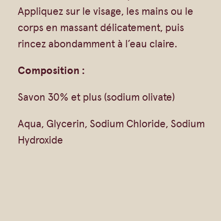
Appliquez sur le visage, les mains ou le
l
corps en massant délicatement, puis
e
rincez abondamment à l’eau claire.
d
'
Composition :
O
l
Savon 30% et plus (sodium olivate)
i
Aqua, Glycerin, Sodium Chloride, Sodium
v
Hydroxide
e
–
F
i
l