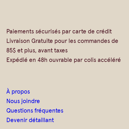
m
é
–
C
Paiements sécurisés par carte de crédit
a
Livraison Gratuite pour les commandes de
r
85$ et plus, avant taxes
r
Expédié en 48h ouvrable par colis accéléré
é
1
5
À propos
0
Nous joindre
g
Questions fréquentes
Devenir détaillant