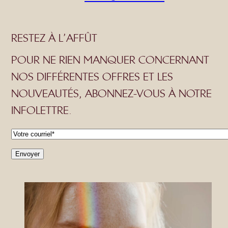
RESTEZ À L’AFFÛT
POUR NE RIEN MANQUER CONCERNANT
NOS DIFFÉRENTES OFFRES ET LES
NOUVEAUTÉS, ABONNEZ-VOUS À NOTRE
INFOLETTRE.
C
o
Envoyer
u
r
r
i