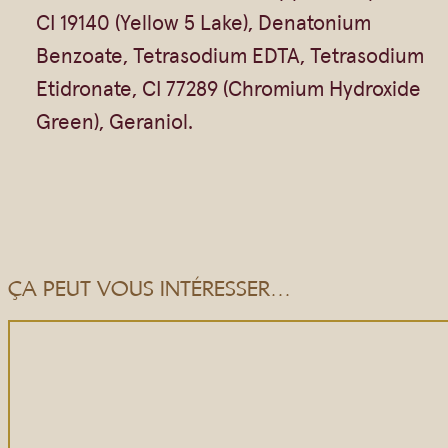
f
CI 19140 (Yellow 5 Lake), Denatonium
o
Benzoate, Tetrasodium EDTA, Tetrasodium
r
Etidronate, CI 77289 (Chromium Hydroxide
m
Green), Geraniol.
e
d
e
m
i
ÇA PEUT VOUS INTÉRESSER…
n
i
L
i
m