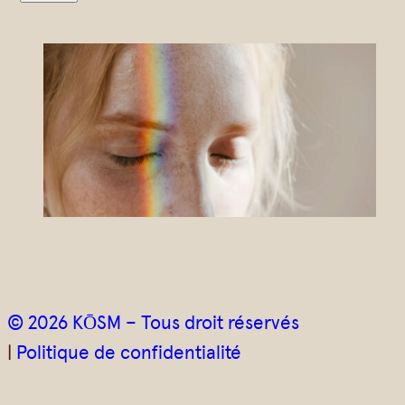
u
r
r
i
e
l
*
© 2026 KŌSM – Tous droit réservés
|
Politique de confidentialité