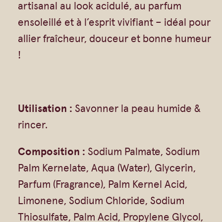
Gommages
artisanal au look acidulé, au parfum
m
ensoleillé et à l’esprit vivifiant – idéal pour
Huiles à massage
p
allier fraîcheur, douceur et bonne humeur
Hydratants
e
!
Savons en barre
-
Huiles
l
'
Utilisation :
Savonner la peau humide &
o
rincer.
e
i
Composition :
Sodium Palmate, Sodium
l
Palm Kernelate, Aqua (Water), Glycerin,
,
Parfum (Fragrance), Palm Kernel Acid,
e
Limonene, Sodium Chloride, Sodium
n
Thiosulfate, Palm Acid, Propylene Glycol,