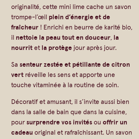
Vrac
Savons sur corde
t
originalité, cette mini lime cache un savon
i
Authentiques
Gommages
trompe-l’œil
plein d’énergie et de
t
Savons moulés
Savons en barre
fraîcheur
! Enrichi en beurre de karité bio,
é
il
nettoie la peau tout en douceur
,
la
Beurre de Karité
Huiles
d
nourrit
et
la protège
jour après jour.
Végétales
Shampoings
e
Barres détachantes
Livres
Sa
senteur zestée et pétillante de citron
S
Savon Noir
vert
réveille les sens et apporte une
a
Savons sur corde
touche vitaminée à la routine de soin.
v
Argiles
o
Décoratif et amusant, il s’invite aussi bien
Crèmes visages
n
dans la salle de bain que dans la cuisine,
t
Eaux florales
pour
surprendre vos invités
ou
offrir un
r
Exfoliants
cadeau
original et rafraîchissant. Un savon
o